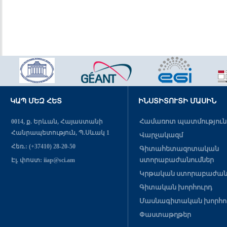
ԿԱՊ ՄԵԶ ՀԵՏ
ԻՆՍՏԻՏՈՒՏԻ ՄԱՍԻՆ
Համառոտ պատմություն
0014, ք. Երևան, Հայաստանի
Հանրապետություն, Պ.Սևակ 1
Վարչակազմ
Հեռ.: (+37410) 28-20-50
Գիտահետազոտական
ստորաբաժանումներ
Էլ. փոստ: iiap@sci.am
Կրթական ստորաբաժան
Գիտական խորհուրդ
Մասնագիտական խորհո
Փաստաթղթեր