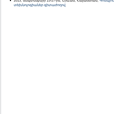
2013, սեպտեմբերի 23-27-ին, Երևան, Հայաստան,
Կոմպյու
տեխնոլոգիաներ գիտաժողով