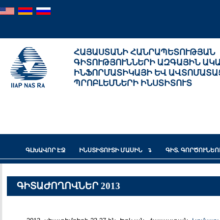
ՀԱՅԱՍՏԱՆԻ ՀԱՆՐԱՊԵՏՈՒԹՅԱՆ
ԳԻՏՈՒԹՅՈՒՆՆԵՐԻ ԱԶԳԱՅԻՆ ԱԿ
ԻՆՖՈՐՄԱՏԻԿԱՅԻ ԵՎ ԱՎՏՈՄԱՏԱ
ՊՐՈԲԼԵՄՆԵՐԻ ԻՆՍՏԻՏՈՒՏ
ԳԼԽԱՎՈՐ ԷՋ
ԻՆՍՏԻՏՈՒՏԻ ՄԱՍԻՆ
ԳԻՏ. ԳՈՐԾՈՒՆԵ
ԳԻՏԱԺՈՂՈՎՆԵՐ 2013