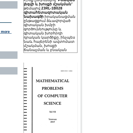
լեզվի և խոսքի մշակման
"
թեմայով
23RL-1B028
գիտահետազոտական
նախագծի
իրականացման
ընթացքում ձևավորված
գիտական խմբի
գործունեությունը և
գիտական խորհրդի
e more
դրական կարծիքը, ինչպես
նաև հայերենի ավտոմատ
մշակման, խոսքի
ճանաչման և բնական
լեզվի տեխնոլոգիաների
զարգացման
կորևորությունը՝ ստեղծվեց
"
Բնական լեզվի և խոսքի
մշակման լաբորատորիա
"
որպես ՀՀ ԳԱԱ ԻԱՊԻ-ի
կառուցվածքայի
ստորաբաժանում։
On
July 22, 2026 at 14:00
the
Institute for Informatics and
Automation Problems (IIAP NAS
RA) is pleased to host a seminar
by
Dr. Mona Ghassemian
Venue:
IIAP NAS RA, 4th Floor –
Seminar Room.