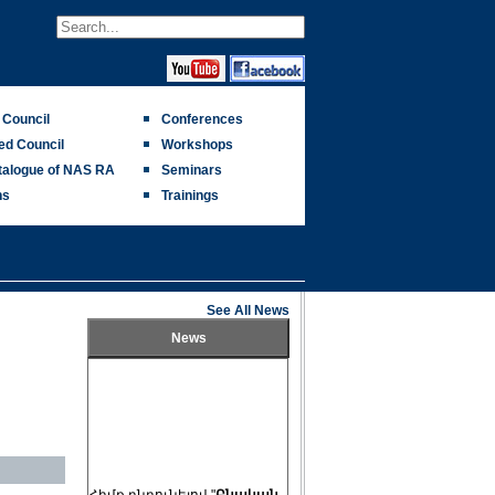
c Council
Conferences
ed Council
Workshops
talogue of NAS RA
Seminars
ns
Trainings
See All News
News
Հիմք ընդունելով "
Բնական