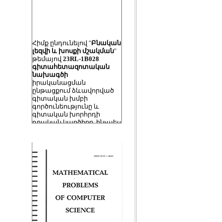
Հիմք ընդունելով "
Բնական
լեզվի և խոսքի մշակման
"
թեմայով
23RL-1B028
գիտահետազոտական
նախագծի
իրականացման
ընթացքում ձևավորված
գիտական խմբի
գործունեությունը և
գիտական խորհրդի
դրական կարծիքը, ինչպես
նաև հայերենի ավտոմատ
մշակման, խոսքի
ճանաչման և բնական
լեզվի տեխնոլոգիաների
զարգացման
կորևորությունը՝
ստեղծվեց "Բնական լեզվի
և խոսքի մշակման
լաբորատորիա" որպես ՀՀ
ԳԱԱ ԻԱՊԻ-ի
կառուցվածքայի
ստորաբաժանում։