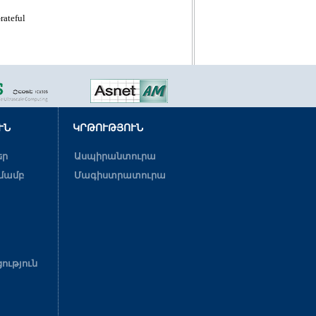
տարվա առկա ուսուցման
ասպիրանտուրայի
rateful
ընդունելության
մասնագիտական
քննություն՝ ըստ
Ե.13.05
(
Ծրագիրը
)
և
Ա.01.07
(
Ծրագիրը
)
մասնագիտությունների
:
ՒՆ
ԿՐԹՈՒԹՅՈՒՆ
Call for Papers – CODASSCA
եր
Ասպիրանտուրա
2026 | Yerevan
մամբ
Մագիստրատուրա
We invite researchers and
practitioners to submit their work
to the
5th CODASSCA
Conference
, focused on data-
driven and human-centered
technologies.
ություն
Submission deadline:
May 1, 2026
Accepted papers
IEEE Xplore