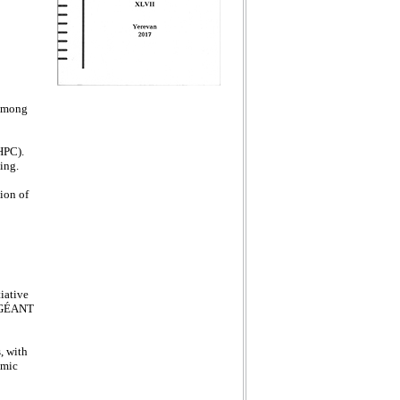
On
July 22, 2026 at 14:00
the
Institute for Informatics and
Automation Problems (IIAP NAS
RA) is pleased to host a seminar
by
Dr. Mona Ghassemian
 among
Venue:
IIAP NAS RA, 4th Floor –
Seminar Room.
HPC).
Seminar Title:
ing.
6G Architectural Foundations
and AI-Native Solutions for
ion of
Future Connected Robotics
2026թ. հուլիսի 22-ին
iative
ժ.10:00-ին
y GÉANT
Ինֆորմատիկայի և
ավտոմատացման
պրոբլեմների
, with
ինստիտուտում
emic
անցկացվելու է
2026/2027թթ. ուսումնական