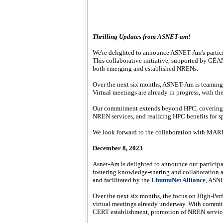
Thrilling Updates from ASNET-am!
We're delighted to announce ASNET-Am's partici
This collaborative initiative, supported by GÉ
both emerging and established NRENs.
Over the next six months, ASNET-Am is teami
Virtual meetings are already in progress, with t
Our commitment extends beyond HPC, covering e
NREN services, and realizing HPC benefits for sp
We look forward to the collaboration with MA
December 8, 2023
Asnet-Am is delighted to announce our participa
fostering knowledge-sharing and collaboration
and facilitated by the
UbuntuNet Alliance
, ASN
Over the next six months, the focus on High-Pe
virtual meetings already underway. With commi
CERT establishment, promotion of NREN services,