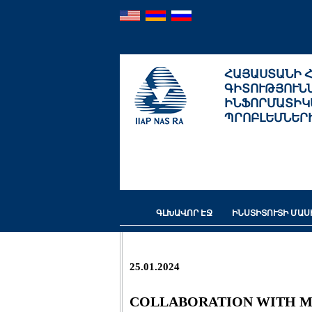
ՀԱՅԱՍՏԱՆԻ 
ԳԻՏՈՒԹՅՈՒՆ
ԻՆՖՈՐՄԱՏԻԿ
ՊՐՈԲԼԵՄՆԵՐ
ԳԼԽԱՎՈՐ ԷՋ
ԻՆՍՏԻՏՈՒՏԻ ՄԱ
25.01.2024
COLLABORATION WITH 