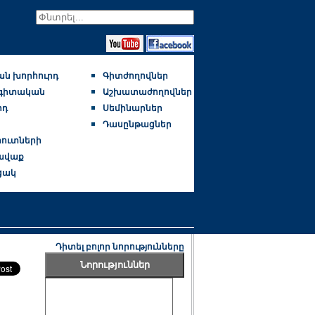
ն խորհուրդ
Գիտժողովներ
գիտական
Աշխատաժողովներ
րդ
Սեմինարներ
Դասընթացներ
ուտների
ավաք
ցակ
Դիտել բոլոր նորությունները
Նորություններ