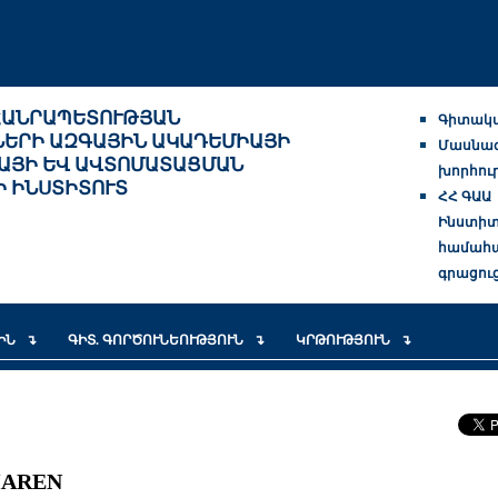
ՀԱՆՐԱՊԵՏՈՒԹՅԱՆ
Գիտակա
ՆԵՐԻ ԱԶԳԱՅԻՆ ԱԿԱԴԵՄԻԱՅԻ
Մասնա
ԱՅԻ ԵՎ ԱՎՏՈՄԱՏԱՑՄԱՆ
խորհու
Ի ԻՆՍՏԻՏՈՒՏ
ՀՀ ԳԱԱ
Ինստիտ
համահ
գրացու
ՍԻՆ
ԳԻՏ. ԳՈՐԾՈՒՆԵՈՒԹՅՈՒՆ
ԿՐԹՈՒԹՅՈՒՆ
MAREN