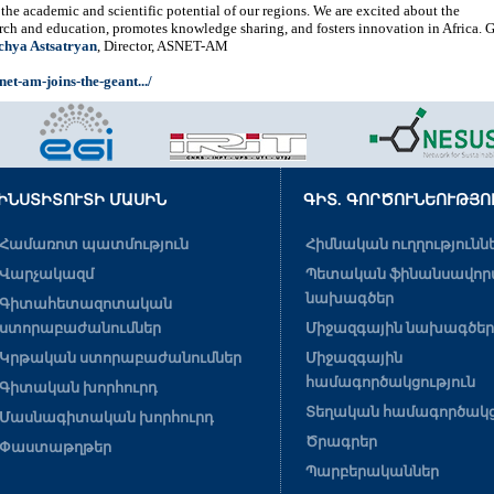
g the academic and scientific potential of our regions. We are excited about the
ch and education, promotes knowledge sharing, and fosters innovation in Africa. G
chya Astsatryan
, Director, ASNET-AM
snet-am-joins-the-geant.../
ԻՆՍՏԻՏՈՒՏԻ ՄԱՍԻՆ
ԳԻՏ. ԳՈՐԾՈՒՆԵՈՒԹՅՈ
Համառոտ պատմություն
Հիմնական ուղղությունն
Վարչակազմ
Պետական ֆինանսավոր
նախագծեր
Գիտահետազոտական
ստորաբաժանումներ
Միջազգային նախագծեր
Կրթական ստորաբաժանումներ
Միջազգային
համագործակցություն
Գիտական խորհուրդ
Տեղական համագործակց
Մասնագիտական խորհուրդ
Ծրագրեր
Փաստաթղթեր
Պարբերականներ