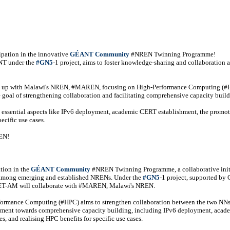
pation in the innovative
GÉANT Community
#NREN Twinning Programme!
ANT under the
#GN5
-1 project, aims to foster knowledge-sharing and collaboration
ng up with Malawi's NREN, #MAREN, focusing on High-Performance Computing (#
he goal of strengthening collaboration and facilitating comprehensive capacity build
ssential aspects like IPv6 deployment, academic CERT establishment, the promot
ecific use cases.
REN!
tion in the
GÉANT Community
#NREN Twinning Programme, a collaborative init
 among emerging and established NRENs. Under the
#GN5
-1 project, supported b
ET-AM will collaborate with #MAREN, Malawi's NREN.
rformance Computing (#HPC) aims to strengthen collaboration between the two NNs
tment towards comprehensive capacity building, including IPv6 deployment, acad
 and realising HPC benefits for specific use cases.