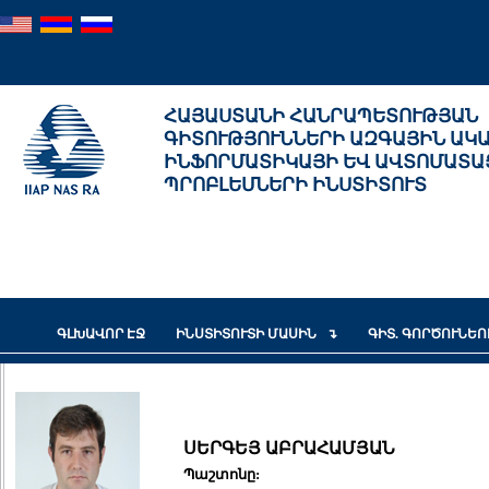
ՀԱՅԱՍՏԱՆԻ ՀԱՆՐԱՊԵՏՈՒԹՅԱՆ
ԳԻՏՈՒԹՅՈՒՆՆԵՐԻ ԱԶԳԱՅԻՆ ԱԿ
ԻՆՖՈՐՄԱՏԻԿԱՅԻ ԵՎ ԱՎՏՈՄԱՏԱ
ՊՐՈԲԼԵՄՆԵՐԻ ԻՆՍՏԻՏՈՒՏ
ԳԼԽԱՎՈՐ ԷՋ
ԻՆՍՏԻՏՈՒՏԻ ՄԱՍԻՆ
ԳԻՏ. ԳՈՐԾՈՒՆԵ
ՍԵՐԳԵՅ ԱԲՐԱՀԱՄՅԱՆ
Պաշտոնը: