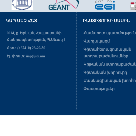
ԿԱՊ ՄԵԶ ՀԵՏ
ԻՆՍՏԻՏՈՒՏԻ ՄԱՍԻՆ
Համառոտ պատմություն
0014, ք. Երևան, Հայաստանի
Հանրապետություն, Պ.Սևակ 1
Վարչակազմ
Հեռ.: (+37410) 28-20-50
Գիտահետազոտական
ստորաբաժանումներ
Էլ. փոստ: iiap@sci.am
Կրթական ստորաբաժան
Գիտական խորհուրդ
Մասնագիտական խորհո
Փաստաթղթեր